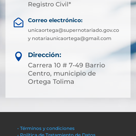
Registro Civil*
Correo electrónico:

unicaortega@supernotariado.gov.co
y notariaunicaortega@gmail.com
Dirección:

Carrera 10 # 7-49 Barrio
Centro, municipio de
Ortega Tolima
• Términos y condiciones
• Política de Tratamiento de Datos