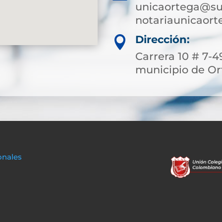
unicaortega@su
notariaunicaor
Dirección:

Carrera 10 # 7-4
municipio de Or
onales