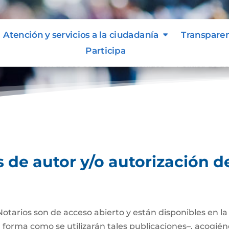
Atención y servicios a la ciudadanía
Transpare
Participa
o autorización de uso sobre los contenidos
Política de d
9
 de autor y/o autorización d
Notarios son de acceso abierto y están disponibles en l
a forma como se utilizarán tales publicaciones–, acogién