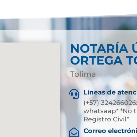
NOTARÍA 
ORTEGA T
Tolima
Líneas de atenc

(+57) 324266026
whatsaap* *No t
Registro Civil*
Correo electrón
