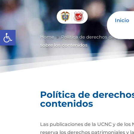
Inicio
Abrir barra de herramientas
Home
Política de derechos de autor y/
9
sobre los contenidos
Política de derechos
contenidos
Las publicaciones de la UCNC y de los 
reserva los derechos patrimoniales y l