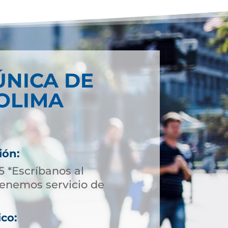
ÚNICA DE
OLIMA
ión:
5 *Escríbanos al
enemos servicio de
ico: