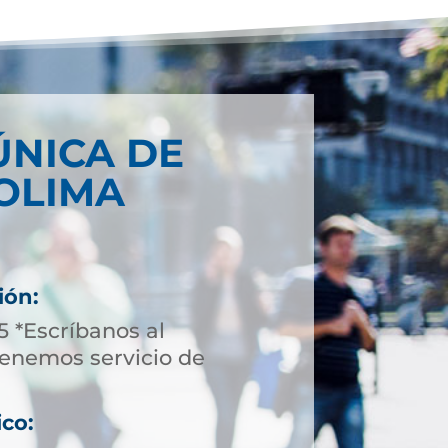
ÚNICA DE
OLIMA
ión:
5 *Escríbanos al
enemos servicio de
ico: