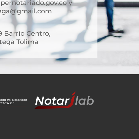
pernotariado.gov.co y
tega@gmail.com
9 Barrio Centro,
tega Tolima