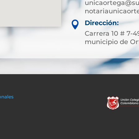
unicaortega@su
notariaunicaor
Dirección:

Carrera 10 # 7-4
municipio de Or
onales