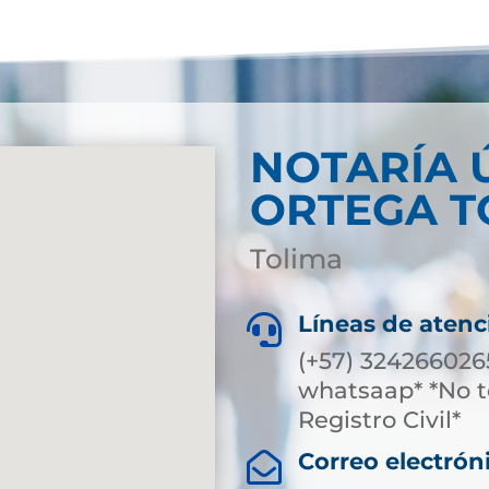
NOTARÍA 
ORTEGA T
Tolima
Líneas de atenc

(+57) 324266026
whatsaap* *No t
Registro Civil*
Correo electrón
