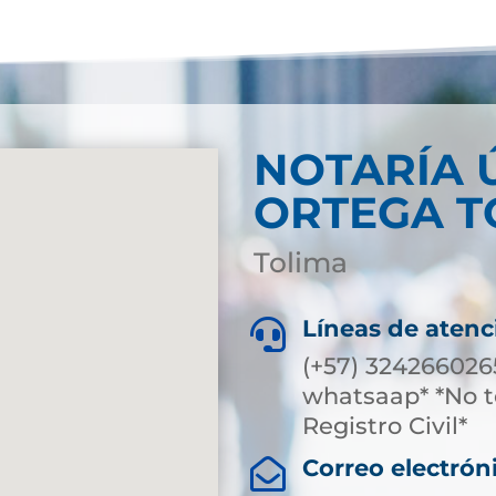
NOTARÍA 
ORTEGA T
Tolima
Líneas de atenc

(+57) 324266026
whatsaap* *No t
Registro Civil*
Correo electrón
