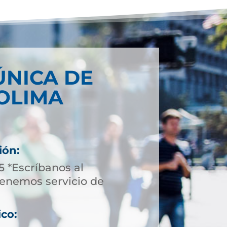
ÚNICA DE
OLIMA
ión:
5 *Escríbanos al
enemos servicio de
ico: