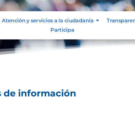
Atención y servicios a la ciudadanía
Transpare
Participa
ción
Registros de activos de información
9
s de información