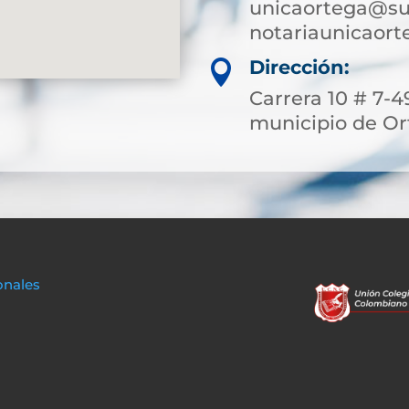
unicaortega@su
notariaunicaor
Dirección:

Carrera 10 # 7-4
municipio de Or
onales