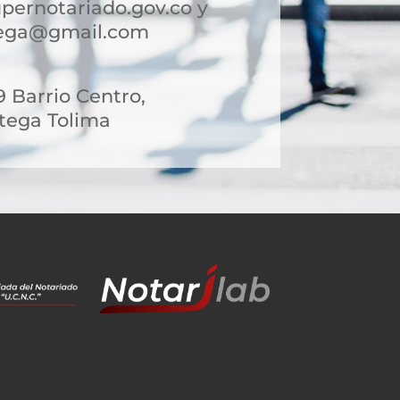
pernotariado.gov.co y
tega@gmail.com
9 Barrio Centro,
tega Tolima