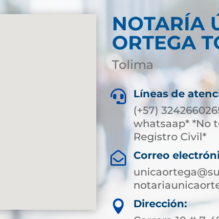
NOTARÍA 
ORTEGA T
Tolima
Líneas de atenc

(+57) 324266026
whatsaap* *No t
Registro Civil*
Correo electrón

unicaortega@su
notariaunicaor
Dirección:
