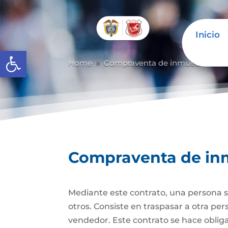
Inicio
Abrir barra de herramientas
Home
Compraventa de inmuebles
C
9
9
Compraventa de in
Mediante este contrato, una persona se
otros. Consiste en traspasar a otra p
vendedor. Este contrato se hace obli