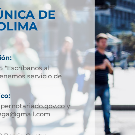
ÚNICA DE
OLIMA
ión:
5 *Escríbanos al
enemos servicio de
ico:
pernotariado.gov.co y
tega@gmail.com