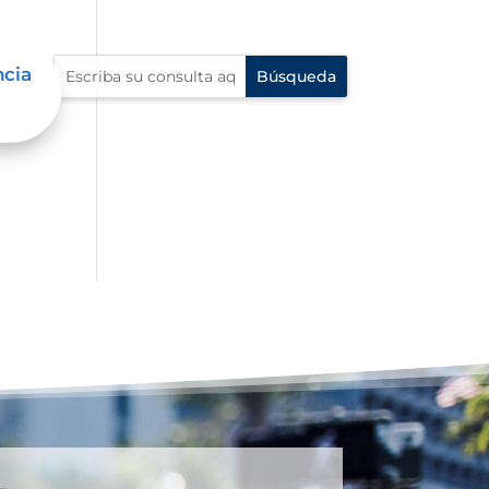
ncia
 en