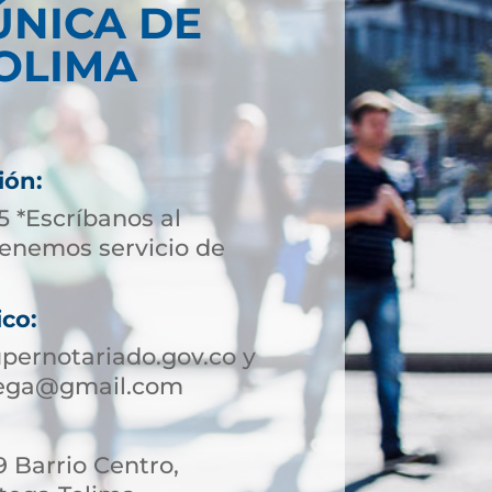
ÚNICA DE
OLIMA
ión:
5 *Escríbanos al
enemos servicio de
ico:
pernotariado.gov.co y
tega@gmail.com
9 Barrio Centro,