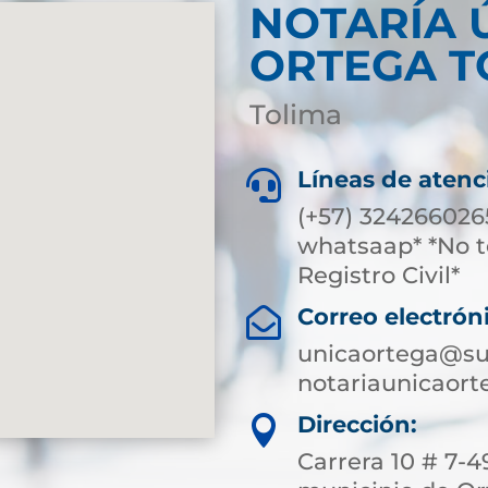
NOTARÍA 
ORTEGA T
Tolima
Líneas de atenc

(+57) 324266026
whatsaap* *No t
Registro Civil*
Correo electrón

unicaortega@su
notariaunicaor
Dirección:

Carrera 10 # 7-4