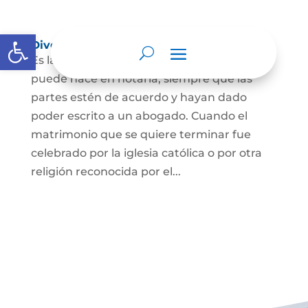
Abrir barra de herramientas
Divorcio
Es la terminación del Matrimonio Civil y se
puede hace en notaría, siempre que las
partes estén de acuerdo y hayan dado
poder escrito a un abogado. Cuando el
matrimonio que se quiere terminar fue
celebrado por la iglesia católica o por otra
religión reconocida por el...