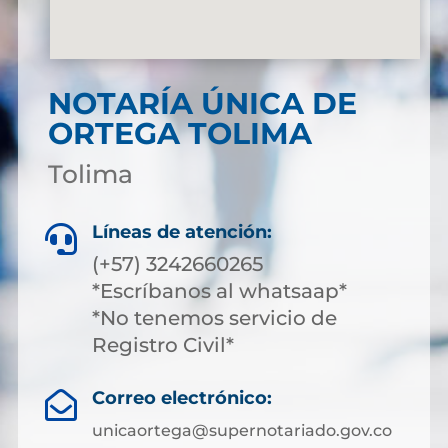
NOTARÍA ÚNICA DE
ORTEGA TOLIMA
Tolima
Líneas de atención:

(+57) 3242660265
*Escríbanos al whatsaap*
*No tenemos servicio de
Registro Civil*
Correo electrónico:

unicaortega@supernotariado.gov.co