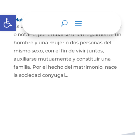
Abrir barra de herramientas
Matrimonio Civil
Es un contrato solemne celebrado ante juez
o notario, por el cual se unen legalmente un
hombre y una mujer o dos personas del
mismo sexo, con el fin de vivir juntos,
auxiliarse mutuamente y constituir una
familia. Por el hecho del matrimonio, nace
la sociedad conyugal...