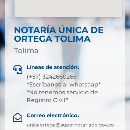
NOTARÍA ÚNICA DE
ORTEGA TOLIMA
Tolima
Líneas de atención:

(+57) 3242660265
*Escríbanos al whatsaap*
*No tenemos servicio de
Registro Civil*
Correo electrónico:

unicaortega@supernotariado.gov.co