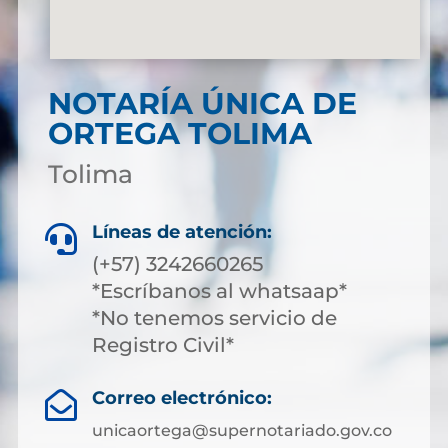
NOTARÍA ÚNICA DE
ORTEGA TOLIMA
Tolima
Líneas de atención:

(+57) 3242660265
*Escríbanos al whatsaap*
*No tenemos servicio de
Registro Civil*
Correo electrónico:

unicaortega@supernotariado.gov.co